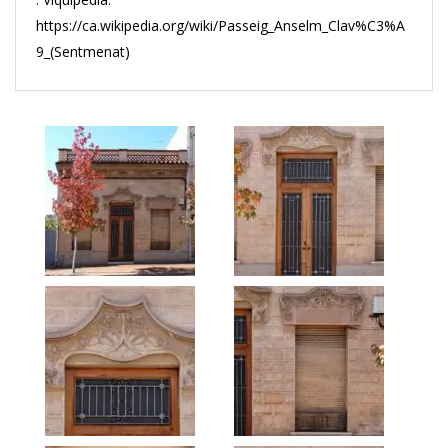
https://ca.wikipedia.org/wiki/Passeig_Anselm_Clav%C3%A
9_(Sentmenat)