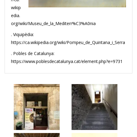
wikip
edia.
org/wiki/Museu_de_la_Mediterr%C3%A0nia
. Viquipèdia:
https://ca.wikipedia.org/wiki/Pompeu_de_Quintana_i_Serra
. Pobles de Catalunya:
https://www.poblesdecatalunya.cat/element.php?e=9731