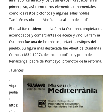
arrimador cerámico y los pavimentos hidráulicos, en el
primer piso, así como otros elementos ornamentales
como los restos pictóricos y algunas salas nobles.
También es obra de Masó, la escalinata del jardín.
El casal fue residencia de la familia Quintana, propietarios
acomodados y comerciantes de aceite y vino. La familia
Quintana fue una de las más importantes estirpes del
pueblo. Su figura más destacada fue Albert de Quintana i
Combis (1834-1907), destacado político y poeta de la
Renaixença, padre de Pompeyo, promotor de la reforma.
. Fuentes:
.
Viqui
pèdia
:
https:
//ca.