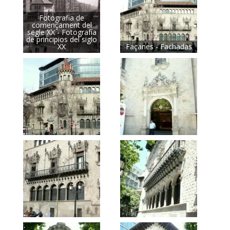
Fotografia de
començament del
segle XX - Fotografía
de principios del siglo
XX
Façanes - Fachadas