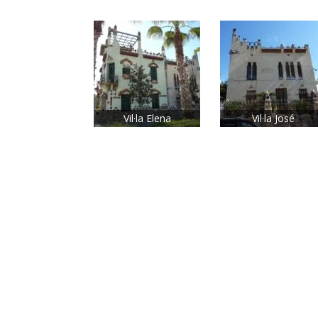
Vil·la Elena
Vil·la José