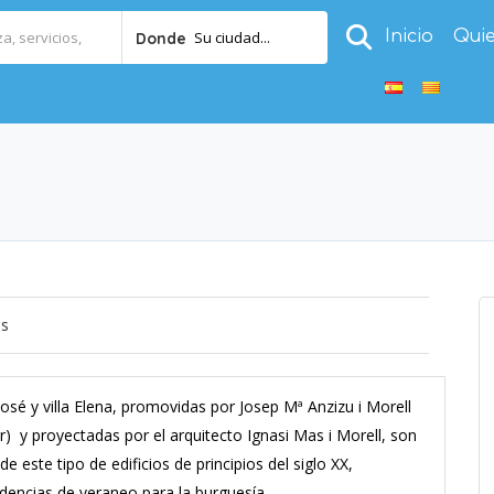
Inicio
Qui
Su ciudad...
Donde
os
 José y villa Elena, promovidas por Josep Mª Anzizu i Morell
) y proyectadas por el arquitecto Ignasi Mas i Morell, son
 este tipo de edificios de principios del siglo XX,
encias de veraneo para la burguesía.