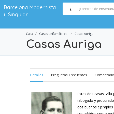
Barcelona Modernista
¿
y Singular
Casa
Casas unifamiliares
Casas Auriga
Casas Auriga
Detalles
Preguntas Frecuentes
Comentari
Estas dos casas, villa
(abogado y procurador
dos buenos ejemplos de
concebidos como resid