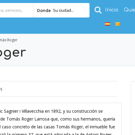
Inicio
Qui
Su ciudad...
Donde
màs Roger
oger
os
Sagnier i Villavecchia en 1892, y su construcción se
go de Tomás Roger Larrosa que, como sus hermanos, quería
el caso concreto de las casas Tomás Roger, el inmueble fue
lizó la número 37, que está adosada a la de Antoni Roger,