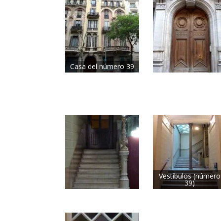
Casa del número 39
Vestíbulos (número
39)