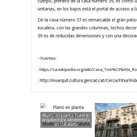
cuerpo, primero de la casa número 39, es como la
unitarias, en los bajos está el portal de acceso a l
De la casa número 37 es remarcable el gran patio 
escalera, con las grandes columnas, techos decor
39 es de reducidas dimensiones y con una decorac
– Fuentes:
. https://ca.wikipedia.org/wiki/Casa_Tom%C3%A0s_R
. http://invarquit.cultura.gencat.cat/Cerca/Fitxa
Plano en planta Fuente:
Arquitectura Modernista
en Cataluña