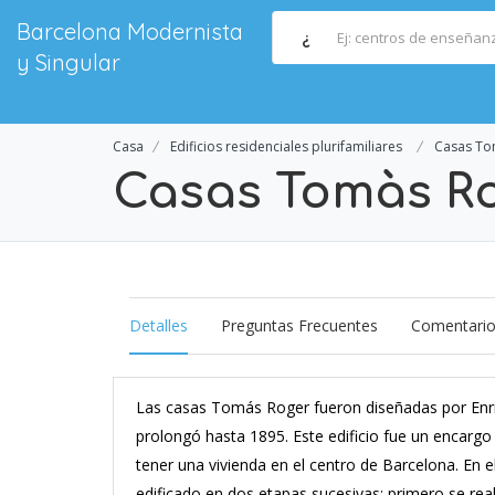
Barcelona Modernista
¿
y Singular
Casa
Edificios residenciales plurifamiliares
Casas To
Casas Tomàs R
Detalles
Preguntas Frecuentes
Comentari
Las casas Tomás Roger fueron diseñadas por Enric 
prolongó hasta 1895. Este edificio fue un encar
tener una vivienda en el centro de Barcelona. En 
edificado en dos etapas sucesivas: primero se rea