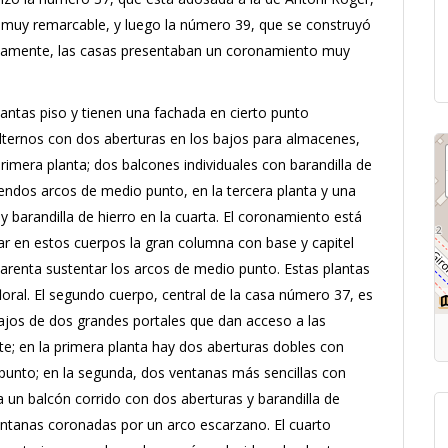
muy remarcable, y luego la número 39, que se construyó
nariamente, las casas presentaban un coronamiento muy
antas piso y tienen una fachada en cierto punto
alternos con dos aberturas en los bajos para almacenes,
primera planta;
dos balcones individuales con barandilla de
sendos arcos de medio punto, en la tercera planta y una
 barandilla de hierro en la cuarta.
El coronamiento está
ar en estos cuerpos la gran columna con base y capitel
aparenta sustentar los arcos de medio punto.
Estas plantas
loral.
El segundo cuerpo, central de la casa número 37, es
ajos de dos grandes portales que dan acceso a las
te;
en la primera planta hay dos aberturas dobles con
 punto;
en la segunda, dos ventanas más sencillas con
ta un balcón corrido con dos aberturas y barandilla de
 ventanas coronadas por un arco escarzano.
El cuarto