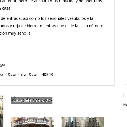
 anterior, pero de anchura más reducida y de aberturas
a casa.
de entrada, así como los señoriales vestíbulos y la
ados y reja de hierro, mientras que el de la casa número
ión muy sencilla.
oger
?index=0&consulta=&codi=40303
L
Casa del número 37
N