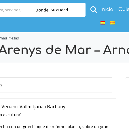
Inicio
Qui
Su ciudad...
Donde
rnau Presas
Arenys de Mar – Arn
os
:
Venanci Vallmitjana i Barbany
a escultura)
hecha con un gran bloque de mármol blanco, sobre un gran