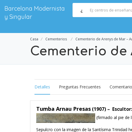
Barcelona Modernista
¿
y Singular
Casa
Cementerios
Cementerio de Arenys de Mar – A
Cementerio de 
Detalles
Preguntas Frecuentes
Comentari
Tumba Arnau Presas
(1907) –
Escultor
(firmado al pie de l
Sepulcro con la imagen de la Santísima Trinidad 