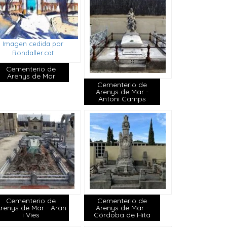
Imagen cedida por
Rondaller.cat
Cementerio de
Arenys de Mar
Cementerio de
Arenys de Mar -
Antoni Camps
Cementerio de
Cementerio de
renys de Mar - Aran
Arenys de Mar -
i Vies
Córdoba de Hita