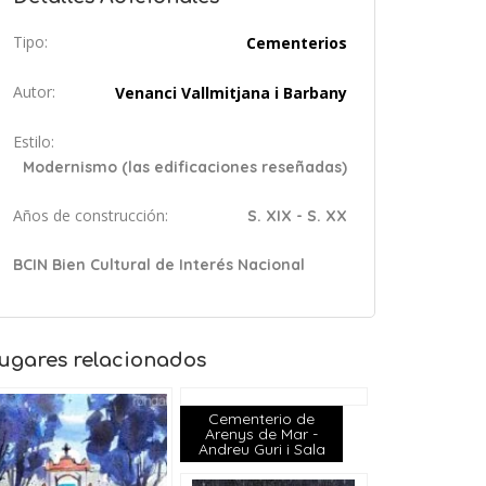
Tipo:
Cementerios
Autor:
Venanci Vallmitjana i Barbany
Estilo:
Modernismo (las edificaciones reseñadas)
Años de construcción:
S. XIX - S. XX
BCIN Bien Cultural de Interés Nacional
ugares relacionados
Cementerio de
Arenys de Mar -
Andreu Guri i Sala