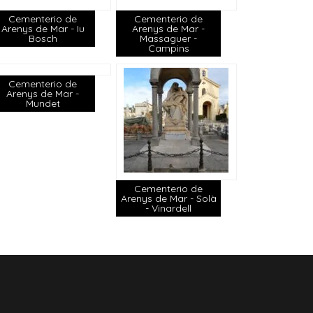
Cementerio de
Cementerio de
Arenys de Mar - Iu
Arenys de Mar -
Bosch
Massaguer -
Campins
Cementerio de
Arenys de Mar -
Mundet
Cementerio de
Arenys de Mar - Solà
- Vinardell