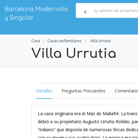
Barcelona Modernista
¿
y Singular
Casa
Casas unifamiliares
Villa Urrutia
Villa Urrutia
Detalles
Preguntas Frecuentes
Comentari
La casa originaria era el Mas de Mallafrè. La trans
debió a su propietario Augusto Urrutia Roldán, par
“indiano” que disponía de numerosas fincas dedicad
con su mujer y sus cuatro hijos. La esposa era Jo