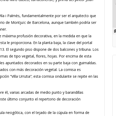
 Vila i Palmès, fundamentalmente por ser el arquitecto que
rio de Montjuïc de Barcelona, aunque también podría ser
ner.
de máxima profusión decorativa, en la medida en que la
ta le proporciona. En la planta baja, la clave del portal
1913. El segundo piso dispone de dos balcones y tribuna. Los
mas de tipo vegetal, flores, hojas. Por encima de esta
nales apuntados decorados en su parte baja con guirnaldas.
ltados con más decoración vegetal. La cornisa es
ción “Villa Urrutia”; esta cornisa ondulante se repite en las
re él, varias arcadas de medio punto y barandillas
este último conjunto el repertorio de decoración
pula neogótica, con el tejado de la cúpula en forma de