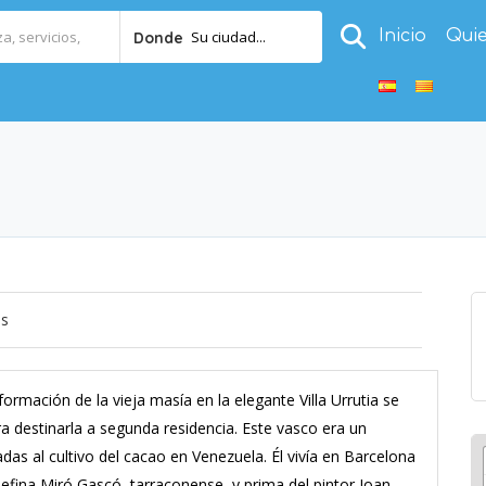
Inicio
Qui
Su ciudad...
Donde
os
formación de la vieja masía en la elegante Villa Urrutia se
a destinarla a segunda residencia. Este vasco era un
as al cultivo del cacao en Venezuela. Él vivía en Barcelona
sefina Miró Gascó, tarraconense, y prima del pintor Joan