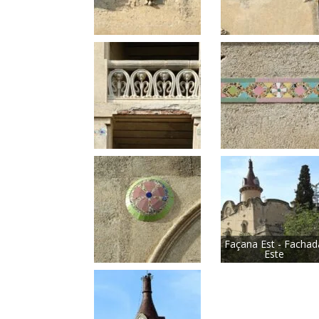
Façana Est - Fachad
Este