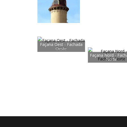
Façana Oest - Fachada
Oeste
Façana Nord - Fach
Norte