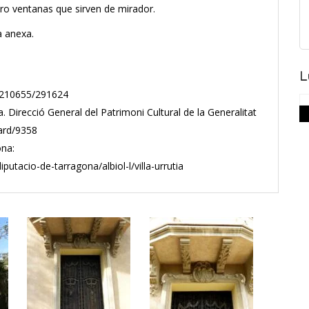
ro ventanas que sirven de mirador.
a anexa.
L
ew/210655/291624
a. Direcció General del Patrimoni Cultural de la Generalitat
card/9358
ona:
tacio-de-tarragona/albiol-l/villa-urrutia