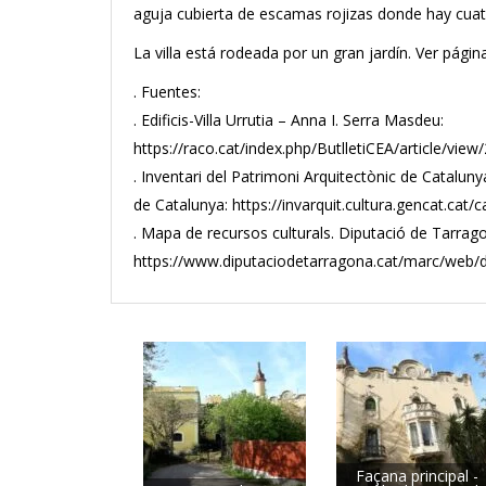
aguja cubierta de escamas rojizas donde hay cuat
La villa está rodeada por un gran jardín. Ver págin
. Fuentes:
. Edificis-Villa Urrutia – Anna I. Serra Masdeu:
https://raco.cat/index.php/ButlletiCEA/article/vi
. Inventari del Patrimoni Arquitectònic de Cataluny
de Catalunya: https://invarquit.cultura.gencat.cat/
. Mapa de recursos culturals. Diputació de Tarrag
https://www.diputaciodetarragona.cat/marc/web/dipu
Façana principal -