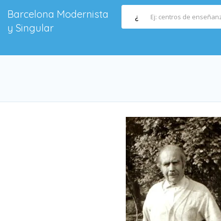
Barcelona Modernista
¿
y Singular