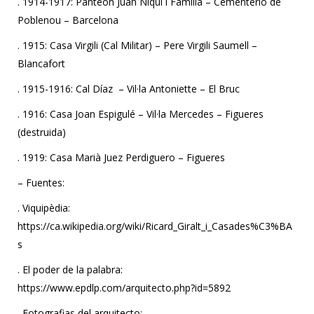
. 1914-1917: Panteón Juan Niqui i Familia – Cementerio de
Poblenou – Barcelona
. 1915: Casa Virgili (Cal Militar) – Pere Virgili Saumell –
Blancafort
. 1915-1916: Cal Díaz – Vil·la Antoniette – El Bruc
. 1916: Casa Joan Espigulé – Vil·la Mercedes – Figueres
(destruida)
. 1919: Casa Marià Juez Perdiguero – Figueres
– Fuentes:
. Viquipèdia:
https://ca.wikipedia.org/wiki/Ricard_Giralt_i_Casades%C3%BA
s
. El poder de la palabra:
https://www.epdlp.com/arquitecto.php?id=5892
. Fotografias del arquitecto: