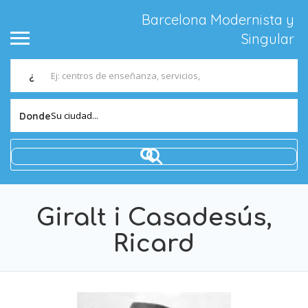
Barcelona Modernista y
Singular
¿
Su ciudad...
Donde
Giralt i Casadesús,
Ricard