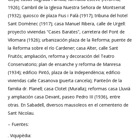
1926); Cambril de la Iglesia Nuestra Señora de Montserrat
(1932); quiosco de plaza Fius i Palà (1917); tribuna del hotel
Sant Domènec (1917); casa Manuel Ribera, calle de Urgell:
proyecto viviendas “Cases Barates”, carretera del Pont de
Vilomara (1926); urbanización plaza de la Reforma; puente de
la Reforma sobre el río Cardener; casa Alter, calle Sant
Fruitós; ampliación, reforma y decoración del Teatro
Conservatorio; plan de ensanche y reforma de Manresa
(1934); edificio Pintó, plaza de la Independència; edificio
viviendas calle Casanova (puerta cancela); Panteón de la
familia dr. Planell; casa Clotet (Muralla); reformas casa Lluvià
y ampliación casa Devant, paseo Pedro III (1936), entre
otras. En Sabadell, diversos mausoleos en el cementerio de
Sant Nicolau.
– Fuentes:
. Viquipèdia: