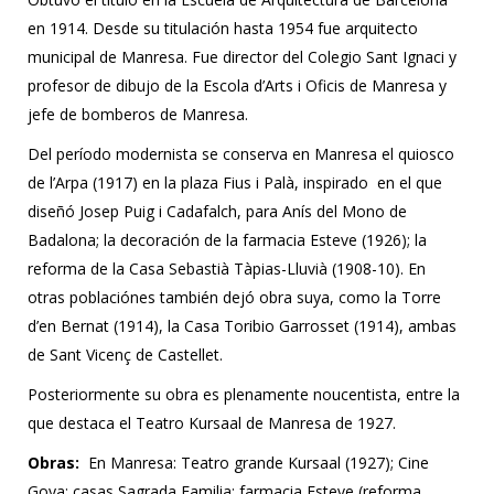
en 1914. Desde su titulación hasta 1954 fue arquitecto
municipal de Manresa. Fue director del Colegio Sant Ignaci y
profesor de dibujo de la Escola d’Arts i Oficis de Manresa y
jefe de bomberos de Manresa.
Del período modernista se conserva en Manresa el quiosco
de l’Arpa (1917) en la plaza Fius i Palà, inspirado en el que
diseñó Josep Puig i Cadafalch, para Anís del Mono de
Badalona; la decoración de la farmacia Esteve (1926); la
reforma de la Casa Sebastià Tàpias-Lluvià (1908-10). En
otras poblaciónes también dejó obra suya, como la Torre
d’en Bernat (1914), la Casa Toribio Garrosset (1914), ambas
de Sant Vicenç de Castellet.
Posteriormente su obra es plenamente noucentista, entre la
que destaca el Teatro Kursaal de Manresa de 1927.
Obras:
En Manresa: Teatro grande Kursaal (1927); Cine
Goya; casas Sagrada Familia; farmacia Esteve (reforma,