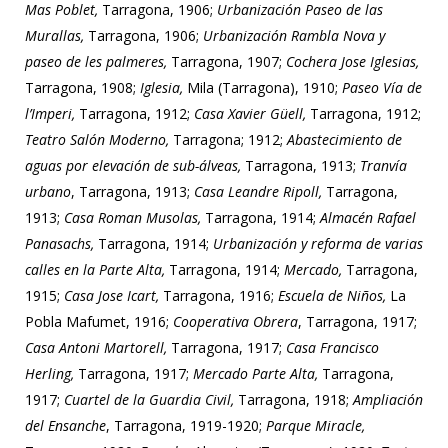
Mas Poblet,
Tarragona, 1906;
Urbanización Paseo de las
Murallas,
Tarragona, 1906;
Urbanización Rambla Nova y
paseo de les palmeres,
Tarragona, 1907;
Cochera Jose Iglesias,
Tarragona, 1908;
Iglesia,
Mila (Tarragona), 1910;
Paseo Vía de
l’Imperi,
Tarragona, 1912;
Casa Xavier Güell,
Tarragona, 1912;
Teatro Salón Moderno,
Tarragona; 1912;
Abastecimiento de
aguas por elevación de sub-álveas,
Tarragona, 1913;
Tranvía
urbano
, Tarragona, 1913;
Casa Leandre Ripoll,
Tarragona,
1913;
Casa Roman Musolas,
Tarragona, 1914;
Almacén Rafael
Panasachs,
Tarragona, 1914;
Urbanización y reforma de varias
calles en la Parte Alta,
Tarragona, 1914;
Mercado,
Tarragona,
1915;
Casa Jose Icart,
Tarragona, 1916;
Escuela de Niños,
La
Pobla Mafumet, 1916;
Cooperativa Obrera
, Tarragona, 1917;
Casa Antoni Martorell,
Tarragona, 1917;
Casa Francisco
Herling,
Tarragona, 1917;
Mercado Parte Alta,
Tarragona,
1917;
Cuartel de la Guardia Civil,
Tarragona, 1918;
Ampliación
del Ensanche
, Tarragona, 1919-1920;
Parque Miracle,