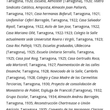
Tarragona, 1920;
Escuela
, Almoster (Tarragona), 1920;
Teatro
Sindicato Católico,
Amposta;
Almacén Joan Pallarés,
Tarragona, 1921;
Casa hermanas Bofarull,
Tarragona, 1921;
Unifamiliar Ceferí Barragán,
Tarragona, 1922;
Casa Salvador
Ripoll,
Tarragona, 1922;
Asilo de San Jose,
Tarragona, 1922;
Casa Mariano Ollé,
Tarragona, 1922-1923;
Colegio la Salle
actualmente sede Universitat Rovira i Virgili
, Tarragona, 1923;
Casa Roc Pallejà,
1925;
Escuelas graduadas,
Ulldecona
(Tarragona), 1925;
Escuela Unitaria Serrallo,
Tarragona,
1925;
Casa José Roig,
Tarragona, 1925;
Casa Gertrudis Roca,
vda Martorell,
Tarragona, 1927;
Pavimentación de las calles
Ensanche,
Tarragona, 1928;
Noviciado de la Salle,
Cambrils
(Tarragona), 1928;
Colegio y Casa Madre de las Carmelitas
Terciarias,
Tarragona, 1930;
Proyecto de consolidación de
Monasterio de Poblet,
Espluga de Francolí (Tarragona), 1932;
Grupo Escolar,
Tarragona, 1934;
Almacén Andreu Barragán,
Tarragona, 1935;
Reconstrucción Chartreusse o Unión
Agrícola,
Tarragona, 1935;
Convento de las Hermanas Clarisas,