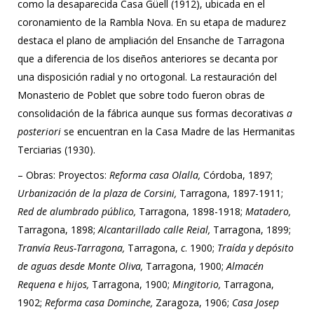
como la desaparecida Casa Güell (1912), ubicada en el
coronamiento de la Rambla Nova. En su etapa de madurez
destaca el plano de ampliación del Ensanche de Tarragona
que a diferencia de los diseños anteriores se decanta por
una disposición radial y no ortogonal. La restauración del
Monasterio de Poblet que sobre todo fueron obras de
consolidación de la fábrica aunque sus formas decorativas
a
posteriori
se encuentran en la Casa Madre de las Hermanitas
Terciarias (1930).
– Obras: Proyectos:
Reforma casa Olalla,
Córdoba, 1897;
Urbanización de la plaza de Corsini,
Tarragona, 1897-1911;
Red de alumbrado público,
Tarragona, 1898-1918;
Matadero,
Tarragona, 1898;
Alcantarillado calle Reial,
Tarragona, 1899;
Tranvía Reus-Tarragona,
Tarragona,
c
. 1900;
Traída y depósito
de aguas desde Monte Oliva,
Tarragona, 1900;
Almacén
Requena e hijos,
Tarragona, 1900;
Mingitorio,
Tarragona,
1902;
Reforma casa Dominche,
Zaragoza, 1906;
Casa Josep