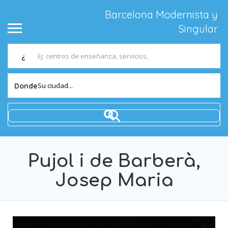
Barcelona Modernista y
Singular
¿
Su ciudad...
Donde
Pujol i de Barberà,
Josep Maria