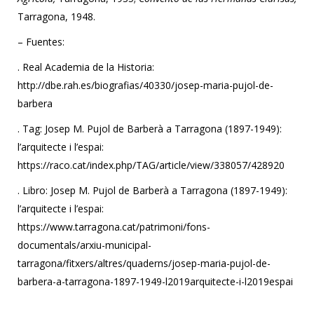
Tarragona, 1948.
– Fuentes:
. Real Academia de la Historia:
http://dbe.rah.es/biografias/40330/josep-maria-pujol-de-
barbera
. Tag: Josep M. Pujol de Barberà a Tarragona (1897-1949):
l’arquitecte i l’espai:
https://raco.cat/index.php/TAG/article/view/338057/428920
. Libro: Josep M. Pujol de Barberà a Tarragona (1897-1949):
l’arquitecte i l’espai:
https://www.tarragona.cat/patrimoni/fons-
documentals/arxiu-municipal-
tarragona/fitxers/altres/quaderns/josep-maria-pujol-de-
barbera-a-tarragona-1897-1949-l2019arquitecte-i-l2019espai