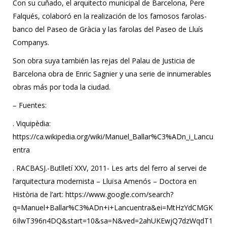
Con su cuñado, el arquitecto municipal de Barcelona, Pere
Falqués, colaboró en la realización de los famosos farolas-
banco del Paseo de Gràcia y las farolas del Paseo de Lluís
Companys.
Son obra suya también las rejas del Palau de Justicia de
Barcelona obra de Enric Sagnier y una serie de innumerables
obras más por toda la ciudad.
– Fuentes:
. Viquipèdia:
https://ca.wikipedia.org/wiki/Manuel_Ballar%C3%ADn_i_Lancu
entra
. RACBASJ.-Butlletí XXV, 2011- Les arts del ferro al servei de
l’arquitectura modernista – Lluïsa Amenós – Doctora en
Història de l’art: https://www.google.com/search?
q=Manuel+Ballar%C3%ADn+i+Lancuentra&ei=MtHzYdCMGK
6IlwT396n4DQ&start=10&sa=N&ved=2ahUKEwjQ7dzWqdT1