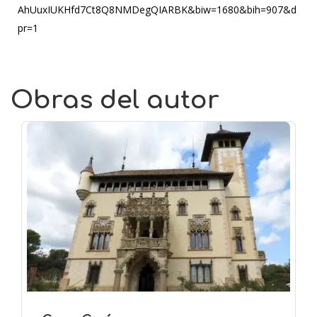
AhUuxIUKHfd7Ct8Q8NMDegQIARBK&biw=1680&bih=907&d
pr=1
Obras del autor