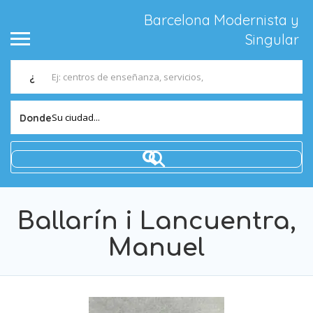
Barcelona Modernista y
Singular
¿
Su ciudad...
Donde
Ballarín i Lancuentra,
Manuel