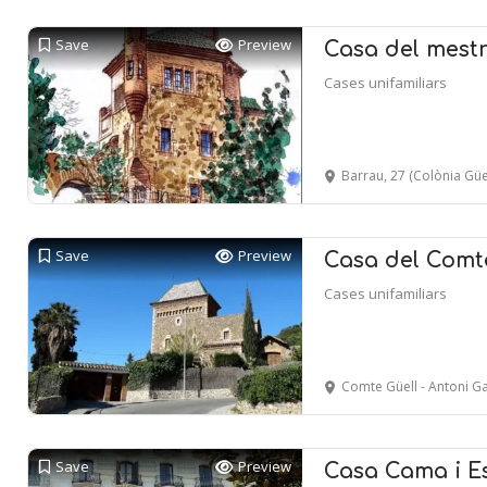
Save
Preview
Casa del mestr
Cases unifamiliars
Barrau, 27 (Colònia Güell
Save
Preview
Casa del Comt
Cases unifamiliars
Comte Güell - Antoni G
Save
Preview
Casa Cama i E