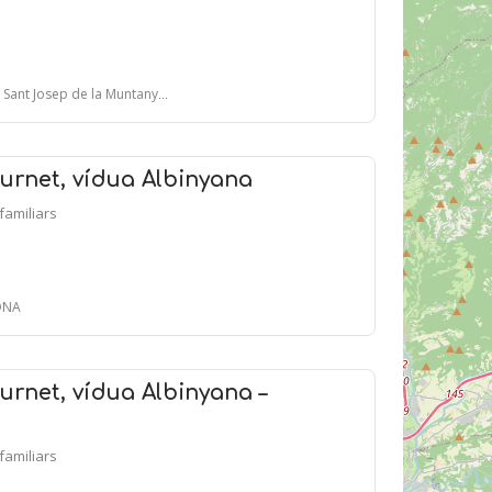
sep de la Muntanya, 25 - BARCELONA
urnet, vídua Albinyana
ifamiliars
LONA
urnet, vídua Albinyana –
ifamiliars