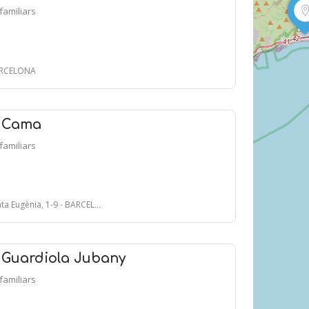
ifamiliars
BARCELONA
c Cama
ifamiliars
a Eugènia, 1-9 - BARCELONA
 Guardiola Jubany
ifamiliars