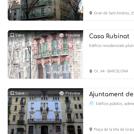
Gran de Sant Andreu, 255 - P
Save
Preview
Casa Rubinat
Edificis residencials plur
Or, 44 - BARCELONA
Save
Preview
Ajuntament de
Edificis públics, admi
Plaça de la Vila de Gràcia