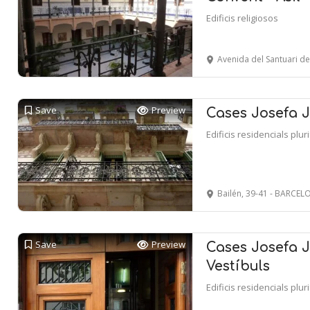
Edificis religiosos
Avenida del Santuari de Sant Jo
Save
Preview
Cases Josefa J
Edificis residencials plur
Bailén, 39-41 - BARCE
Save
Preview
Cases Josefa J
Vestíbuls
Edificis residencials plur