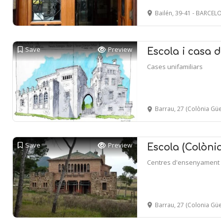
Bailén, 39-41 - BARCE
Save
Preview
Escola i casa d
Cases unifamiliars
Barrau, 27 (Colònia Güell
Save
Preview
Escola (Colònia
Centres d'ensenyament
Barrau, 27 (Colonia Güell