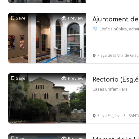
Save
Preview
Ajuntament de 
Edificis públics, admi
Plaça de la Vila de Gràcia
Save
Preview
Rectoria (Esglé
Cases unifamiliars
Plaça Església, 3 - S
Save
Preview