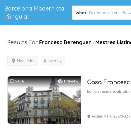
Barcelona Modernista
What
i Singular
Francesc Berenguer I Mestres
Listi
Results For
Near Me
Sort By
Save
Preview
Casa Francesc
Edificis residencials plur
Ausiàs Marc, 28-30-32 -