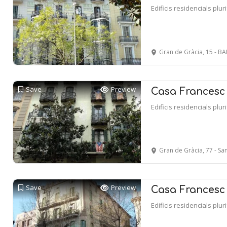
Edificis residencials plur
Gran de Gràcia, 15 - 
Save
Preview
Casa Frances
Edificis residencials plur
Gran de Gràcia, 77 - Sant
Save
Preview
Casa Francesc
Edificis residencials plur