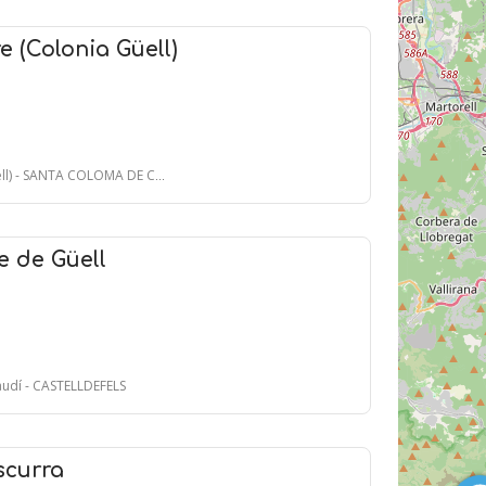
e (Colonia Güell)
) - SANTA COLOMA DE CERVELLÓ
e de Güell
audí - CASTELLDEFELS
scurra