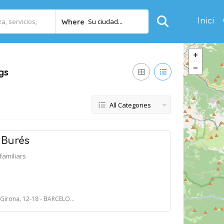
Inici
Su ciudad...
Where
ngs
All Categories
 Burés
ifamiliars
 Girona, 12-18 - BARCELONA