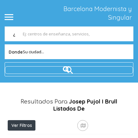
Barcelona Modernista y
Singular
¿
Su ciudad...
Donde
Josep Pujol I Brull
Resultados Para
Listados De
Ver Filtros