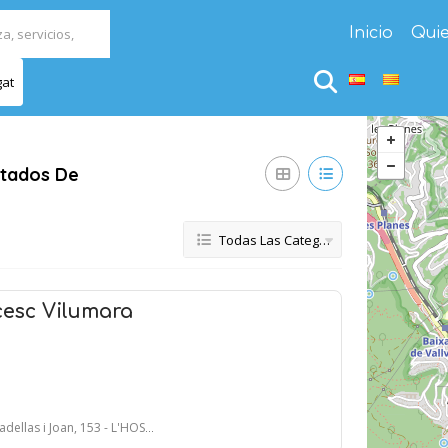
Inicio
Qui
gat
stados De
Todas Las Categorías
cesc Vilumara
oan, 153 - L'HOSPITALET DE LLOBREGAT