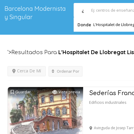
Barcelona Modernista
¿
y Singular
L'Hospitalet de Llobre
Donde
L'Hospitalet De Llobregat
Li
'>Resultados Para
Cerca De Mí
Ordenar Por
Guardar
Vista previa
Sederías Fran
Edificios industriales
Avinguda de Josep Tarradellas i J