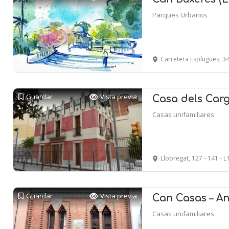
Parques Urbanos
Carretera Esplugues, 3-5 - Parc Ca
Guardar
Vista previa
Casa dels Carg
Casas unifamiliares
Llobregat, 127 - 141 -
Guardar
Vista previa
Can Casas – An
Casas unifamiliares