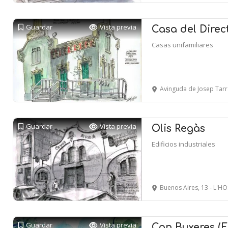
Guardar
Vista previa
Casa del Direct
Casas unifamiliares
Avinguda de Josep Tarradellas i 
Guardar
Vista previa
Olis Regàs
Edificios industriales
Buenos Aires, 13 - L'
Guardar
Vista previa
Can Buxeres (E