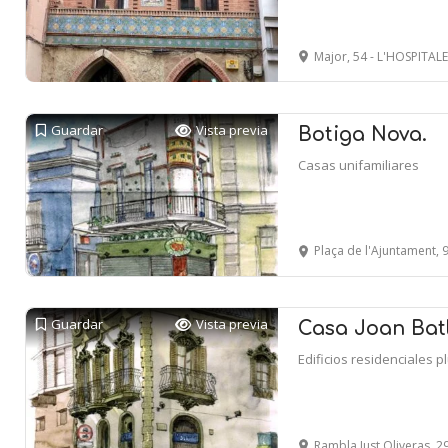
Major, 54 - L'HOSPITA
Guardar
Vista previa
Botiga Nova.
Casas unifamiliares
Plaça de l'Ajuntament, 9 
Guardar
Vista previa
Casa Joan Batl
Edificios residenciales p
Rambla Just Oliveras, 29 