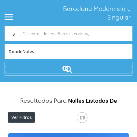
Barcelona Modernista y
Singular
¿
Nulles
Donde
Nulles
Listados De
Resultados Para
Ver Filtros