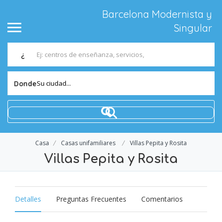
Barcelona Modernista y
Singular
¿
Su ciudad...
Donde
Casa
Casas unifamiliares
Villas Pepita y Rosita
Villas Pepita y Rosita
Detalles
Preguntas Frecuentes
Comentarios