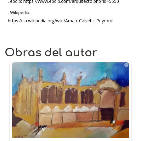
. epdlp: https://www.epdlp.com/arquitecto.php?id=5650
. Wikipedia:
https://ca.wikipedia.org/wiki/Arnau_Calvet_i_Peyronill
Obras del autor