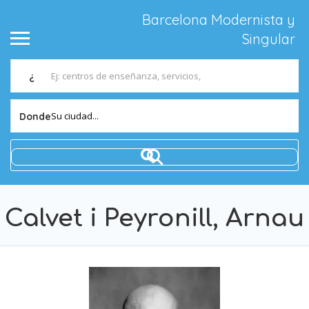
Barcelona Modernista y
Singular
¿
Su ciudad...
Donde
Calvet i Peyronill, Arnau