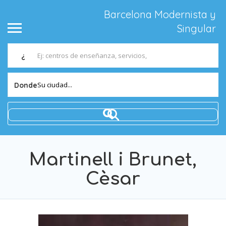
Barcelona Modernista y
Singular
¿
Su ciudad...
Donde
Martinell i Brunet,
Cèsar