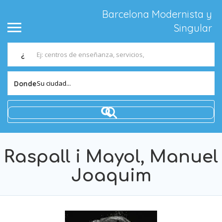
Barcelona Modernista y
Singular
¿
Su ciudad...
Donde
Raspall i Mayol, Manuel
Joaquim