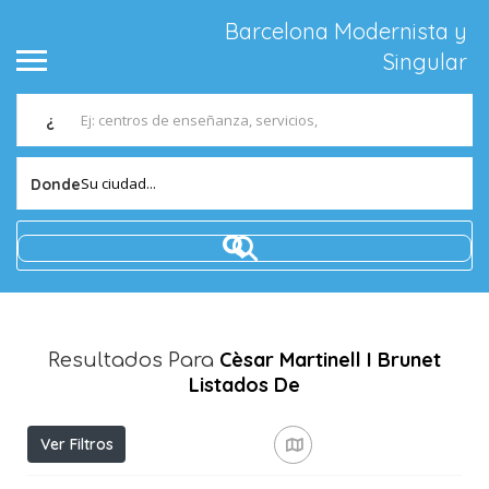
Barcelona Modernista y
Singular
¿
Su ciudad...
Donde
Cèsar Martinell I Brunet
Resultados Para
Listados De
Ver Filtros