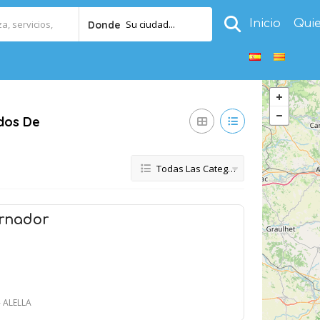
Inicio
Qui
Su ciudad...
Donde
ados De
Todas Las Categorías
ernador
- ALELLA