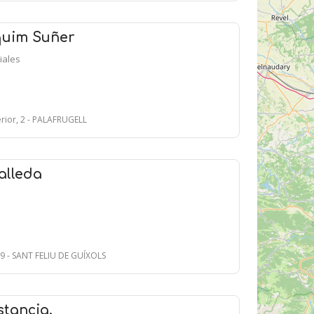
quim Suñer
iales
ferior, 2 - PALAFRUGELL
alleda
 19 - SANT FELIU DE GUÍXOLS
tancia.