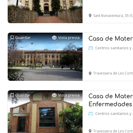
Sant Bonaventura, 35-5
Guardar
Vista previa
Casa de Mater
Centros sanitarios y 
Travessera de Les Cor
Guardar
Vista previa
Casa de Mater
Enfermedades i
Centros sanitarios y 
Travessera de Les Cor