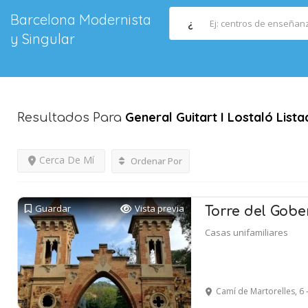
Barcelona Modernista
¿
y Singular
General Guitart I Lostaló
List
Resultados Para
Cerca De Mí
Ordenar Por
Guardar
Vista previa
Torre del Gob
Casas unifamiliares
Camí de Martorelles, 6 