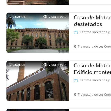
Guardar
Vista previa
Casa de Matern
destetados
Centros sanitarios y 
Travessera de Les Cor
Guardar
Vista previa
Casa de Matern
Edificio mante
Centros sanitarios y 
Travessera de Les Cor