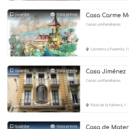
Guardar
Vista previa
Casa Carme M
Casas unifamiliares
Carretera a Palamós, 178-
Guardar
Vista previa
Casa Jiménez
Casas unifamiliares
Plaza de la Palmera, 1 
Guardar
Vista previa
Casa de Mater