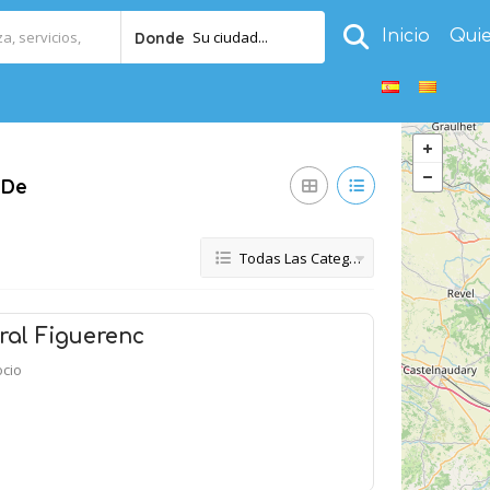
Inicio
Qui
Su ciudad...
Donde
 De
Todas Las Categorías
ral Figuerenc
ocio