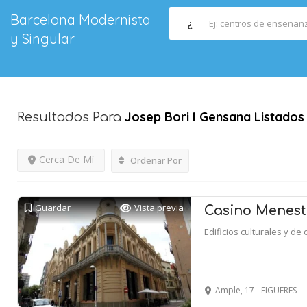
Barcelona Modernista
¿
y Singular
Josep Bori I Gensana
Listados
Resultados Para
Cerca De Mí
Ordenar Por
Guardar
Vista previa
Casino Menest
Edificios culturales y de 
Ample, 17 - FIGUERES