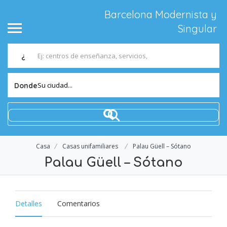
Barcelona Modernista y
Singular
¿
Su ciudad...
Donde
Casa
Casas unifamiliares
Palau Güell – Sótano
Palau Güell – Sótano
Detalles
Comentarios