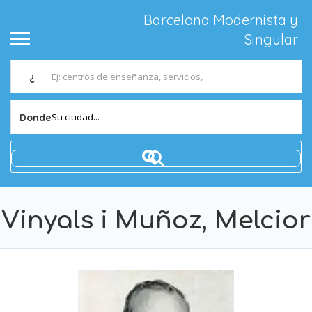
Barcelona Modernista y
Singular
¿
Su ciudad...
Donde
Vinyals i Muñoz, Melcior