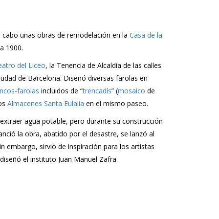
o a cabo unas obras de remodelación en la
Casa de la
a 1900.
atro del Liceo
, la Tenencia de Alcaldía de las calles
iudad de Barcelona. Diseñó diversas farolas en
ncos-farolas
incluidos de “
trencadís
” (
mosaico
de
los
Almacenes Santa Eulalia
en el mismo paseo.
 extraer agua potable, pero durante su construcción
nció la obra, abatido por el desastre, se lanzó al
 embargo, sirvió de inspiración para los artistas
diseñó el instituto Juan Manuel Zafra.