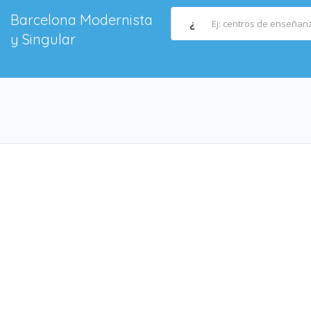
Barcelona Modernista
¿
y Singular