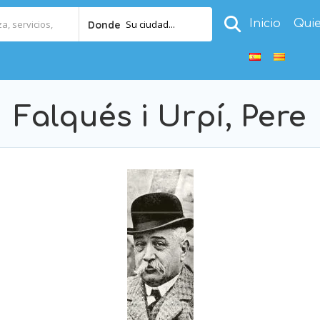
Inicio
Qui
Su ciudad...
Donde
Falqués i Urpí, Pere