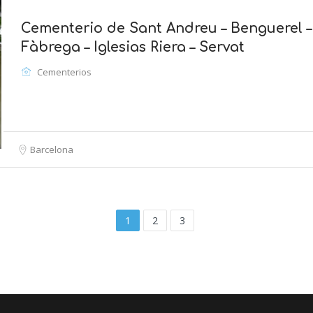
Cementerio de Sant Andreu – Benguerel –
Fàbrega – Iglesias Riera – Servat
Cementerios
Barcelona
1
2
3