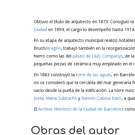
Obtuvo el título de arquitecto en 1873. Consiguió 
Ciudad
en 1894, el cargo lo desempeñó hasta 1914. 
En su etapa de arquitecto municipal realizó notable
Bruch/
Aragón
, trabajó también en la reorganizació
hierro como las del
paseo de Lluís Companys
, de l
pequeñas piezas de cerámica muy empleado en el mod
En 1883 construyó la
torre de las aguas
, en Barcel
no se consideró que la cercanía del mar generaría fi
vacío desde la punta de la edificación. La torre nu
Josep Maria Subirachs
y
Ramón Calsina Baró
, a qui
El
Archivo Histórico de la Ciudad de Barcelona
conse
Obras del autor