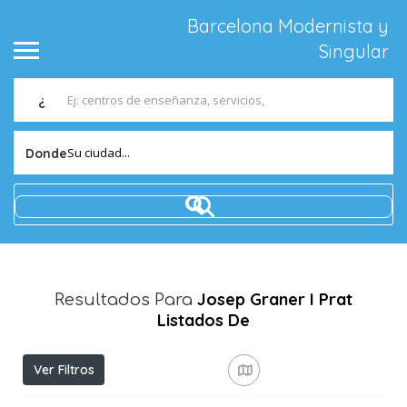
Barcelona Modernista y
Singular
¿
Su ciudad...
Donde
Josep Graner I Prat
Resultados Para
Listados De
Ver Filtros